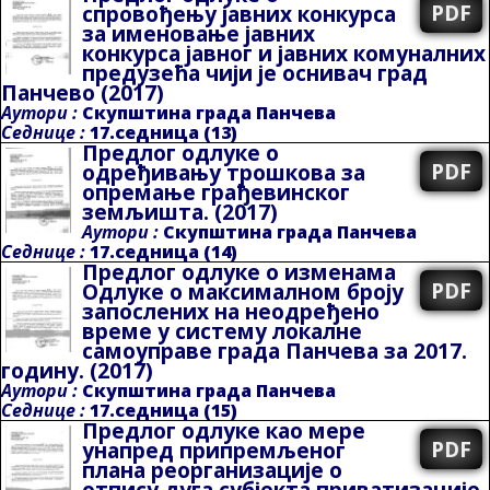
PDF
спровођењу јавних конкурса
за именовање јавних
конкурса јавног и јавних комуналних
предузећа чији је оснивач град
Панчево
(2017)
Аутори :
Скупштина града Панчева
Седнице :
17.седница (13)
Предлог одлуке о
PDF
одређивању трошкова за
опремање грађевинског
земљишта.
(2017)
Аутори :
Скупштина града Панчева
Седнице :
17.седница (14)
Предлог одлуке о изменама
PDF
Одлуке о максималном броју
запослених на неодређено
време у систему локалне
самоуправе града Панчева за 2017.
годину.
(2017)
Аутори :
Скупштина града Панчева
Седнице :
17.седница (15)
Предлог одлуке као мере
PDF
унапред припремљеног
плана реорганизације о
отпису дуга субјекта приватизације