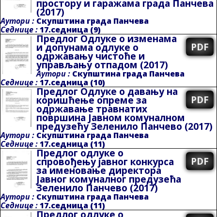
простору и гаражама града Панчева
(2017)
Аутори :
Скупштина града Панчева
Седнице :
17.седница (9)
Предлог Одлуке о изменама
PDF
и допунама одлуке о
одржавању чистоће и
управљању отпадом
(2017)
Аутори :
Скупштина града Панчева
Седнице :
17.седница (10)
Предлог Одлуке о давању на
PDF
коришћење опреме за
одржавање травнатих
површина Јавном комуналном
предузећу Зеленило Панчево
(2017)
Аутори :
Скупштина града Панчева
Седнице :
17.седница (11)
Предлог одлуке о
PDF
спровођењу јавног конкурса
за именовање директора
Јавног комуналног предузећа
Зеленило Панчево
(2017)
Аутори :
Скупштина града Панчева
Седнице :
17.седница (11)
Предлог одлуке о