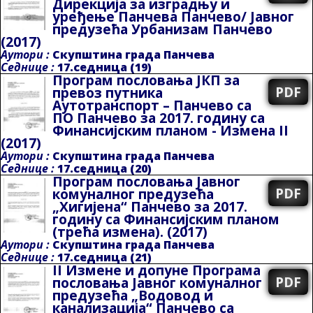
Дирекција за изградњу и
уређење Панчева Панчево/ Јавног
предузећа Урбанизам Панчево
(2017)
Аутори :
Скупштина града Панчева
Седнице :
17.седница (19)
Програм пословања ЈКП за
PDF
превоз путника
Аутотранспорт – Панчево са
ПО Панчево за 2017. годину са
Финансијским планом - Измена II
(2017)
Аутори :
Скупштина града Панчева
Седнице :
17.седница (20)
Програм пословања Јавног
PDF
комуналног предузећа
„Хигијена“ Панчево за 2017.
годину са Финансијским планом
(трећа измена).
(2017)
Аутори :
Скупштина града Панчева
Седнице :
17.седница (21)
II Измене и допуне Програма
PDF
пословања Јавног комуналног
предузећа „Водовод и
канализација“ Панчево са