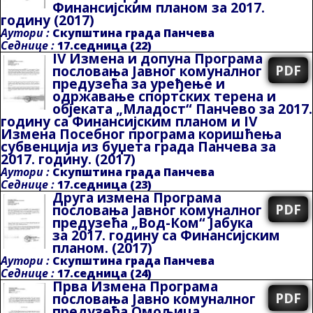
Финансијским планом за 2017.
годину
(2017)
Аутори :
Скупштина града Панчева
Седнице :
17.седница (22)
IV Измена и допуна Програма
PDF
пословања Јавног комуналног
предузећа за уређење и
одржавање спортских терена и
објеката „Младост“ Панчево за 2017.
годину са Финансијским планом и IV
Измена Посебног програма коришћења
субвенција из буџета града Панчева за
2017. годину.
(2017)
Аутори :
Скупштина града Панчева
Седнице :
17.седница (23)
Друга измена Програма
PDF
пословања Јавног комуналног
предузећа „Вод-Ком“ Јабука
за 2017. годину са Финансијским
планом.
(2017)
Аутори :
Скупштина града Панчева
Седнице :
17.седница (24)
Прва Измена Програма
PDF
пословања Јавно комуналног
предузећа Омољица