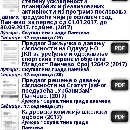
степену усклађености
планираних и реализованих
активности из програма пословања
јавних предузећа чији је оснивач град
Панчево, за период од 01.01.2017. до
30.09.2017. године.
(2017)
Аутори :
Скупштина града Панчева
Седнице :
17.седница (29)
Предлог Закључка о давању
PDF
сагласности на Одлуку НO
ЈКП за уређење и одржавање
спортских терена и објеката
Младост Панчево, број 1264/2
(2017)
Аутори :
Скупштина града Панчева
Седнице :
17.седница (30)
Предлог решења о давању
PDF
сагласности на Статут Јавног
предузећа „Урбанизам“
Панчево.
(2017)
Аутори :
Скупштина града Панчева
Седнице :
17.седница (31)
Кадровска комисија школски
PDF
одбори
(2017)
Аутори :
Скупштина града
Панчева