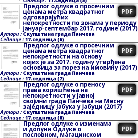
Седнице :
17.седница (5)
Предлог одлуке о просечним
PDF
ценама метра квадратног
одговарајућих
непокретности по зонама у периоду
јануар-септембар 2017. године
(2017)
Аутори :
Скупштина града Панчева
Седнице :
17.седница (6)
Предлог одлуке о просечним
PDF
ценама метра квадратног
непокретности на основу
којих је за 2017. годину утврђена
основица за порез на имовину
(2017)
Аутори :
Скупштина града Панчева
Седнице :
17.седница (7)
Предлог одлуке о преносу
PDF
права коришћења на
непокретности у јавној
својини града Панчева на Месну
заједницу Јабука у Јабуци
(2017)
Аутори :
Скупштина града Панчева
Седнице :
17.седница (8)
Предлог одлуке о изменама
PDF
и допуни Одлуке о
пословном, магацинском