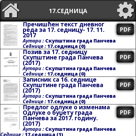
17.СЕДНИЦА
Пречишћен текст дневног
PDF
реда за 17. седницу- 17. 11.
2017
Аутори :
Скупштина града Панчева
Седнице :
17.седница (0)
Позив за 17. седницу
PDF
Скупштине града Панчева
(2017)
Аутори :
Скупштина града Панчева
Седнице :
17.седница (0)
Записник са 16. седнице
PDF
Скупштине града Панчева
(2017)
Аутори :
Скупштина града Панчева
Седнице :
17.седница (0)
Предлог одлуке о изменама
PDF
Одлуке о буџету града
Панчева за 2017. годину.
(2017)
Аутори :
Скупштина града Панчева
Седнице :
17.седница (1)