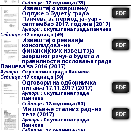
Седнице :
17.седница (35)
Извештај о извршењу
PDF
Одлуке о буџету града
Панчева за период јануар -
септембар 2017. године
(2017)
Аутори :
Скупштина града Панчева
Седнице :
17.седница (49)
Извештај о ревизији
PDF
консолидованих
финансијских извештаја
завршног рачуна буџета и
правилности пословања града
Панчева за 2016
(2017)
Аутори :
Скупштина града Панчева
Седнице :
17.седница (50)
Oдговори на одборничка
PDF
питања 17.11.2017
(2017)
Аутори :
Скупштина града
Панчева
Седнице :
17.седница (53)
Мишљење сталних радних
PDF
тела
(2017)
Аутори :
Скупштина града
Панчева
Седнице :
17.седница (56)