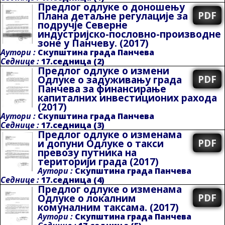
Предлог одлуке о доношењу
PDF
Плана детаљне регулације за
подручје Северне
индустријско-пословно-производне
зоне у Панчеву.
(2017)
Аутори :
Скупштина града Панчева
Седнице :
17.седница (2)
Предлог одлуке о измени
PDF
Одлуке о задуживању града
Панчева за финансирање
капиталних инвестиционих рахода
(2017)
Аутори :
Скупштина града Панчева
Седнице :
17.седница (3)
Предлог одлуке о изменама
PDF
и допуни Одлуке о такси
превозу путника на
територији града
(2017)
Аутори :
Скупштина града Панчева
Седнице :
17.седница (4)
Предлог одлуке о изменама
PDF
Одлуке о локалним
комуналним таксама.
(2017)
Аутори :
Скупштина града Панчева